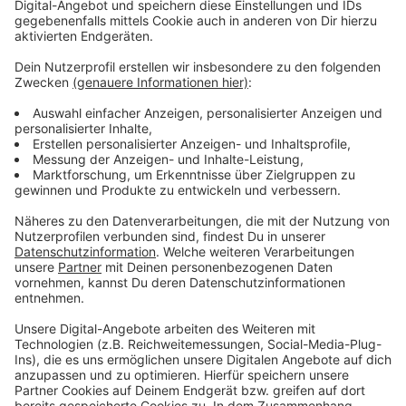
Sonntag (21. April 2024). Los geht es an den
Wochentagen jeweils um 15 Uhr, am Wochenende zwei
Stunden früher. Geöffnet hat die Kirmes je nach
Besucherandrang, mindestens aber bis 22 Uhr,
spätestens ist um Mitternacht Schluss.
Anzeige
Weitere Infos und Links zum Thema:
Anzeige
Der Aufbau der Frühlingskirmes hat Anfang der
Woche begonnen
2023 gab es am Tonhallenufer auch eine
Herbstkirmes