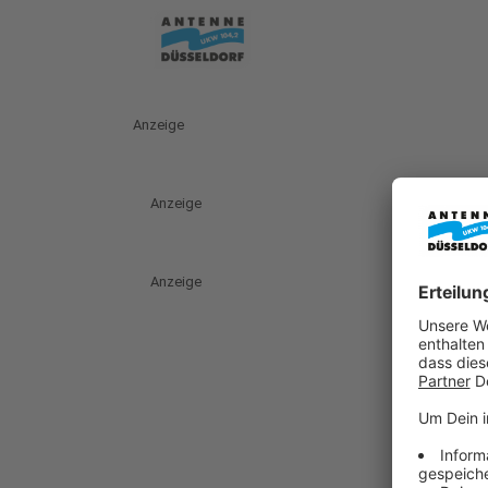
Anzeige
Anzeige
Anzeige