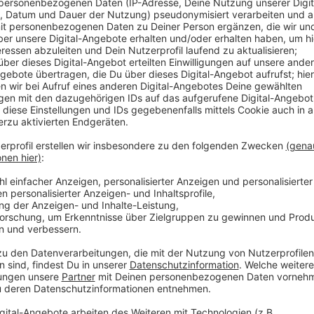
Anzeige
Sie ersetzen die alten Behälter, bei denen wir die Ab
das nicht immer korrekt passiert ist, musste vor alle
entsorgt werden. In Zukunft wird der Abfall stattd
Entsorgungsbetriebs sortiert und recycelt. Gleichzei
weniger Müll anfallen, weil Essen und Getränke dort
werden. Auch auf den Toiletten am Airport soll es s
saniert und auch mithilfe von Künstlicher Intelligenz 
Anzeige
Weitere Infos und Links zum Thema:
Anzeige
Sauberkeits-Offensive am Düsseldorfer Flughaf