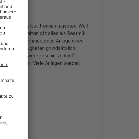
fälle vorher selbst trennen mussten. Weil
m zu Coronazeiten oft alles als Restmüll
essen in der hochmodernen Anlage eines
tig soll am Flughafen grundsätzlich
 auch im Mehrweg-Geschirr verkauft
auberer werden. Viele Anlagen werden
gereinigt.
en