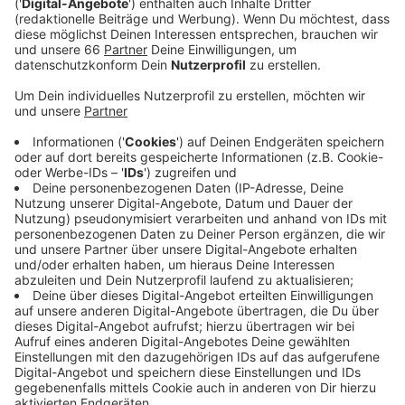
deutlichen Plus abgeschlossen.
Veröffentlicht:
Mittwoch, 11.05.2022 05:54
Anzeige
Eigentlich hatte die Stadt mit über 70 Millionen Euro
minus kalkuliert, am Ende stehen unter dem Strich
knapp 40 Millionen Euro plus. Das allerdings nur wegen
der Bilanzierungshilfe des Landes. Sie sieht vor, dass
Corona-Folgen im Haushalt ausgeblendet werden.
Sonst hätte die Stadt im vergangenen Jahr 94,5
Millionen Euro Minus gemacht. Aber auch die
Gewerbesteuer sprudelte 2021 kräftiger als erwartet
und brachte über 976 Millionen Euro in die Stadtkasse.
Das Haushaltsplus stärkt laut Kämmerin das
Eigenkapital. Sie geht aber davon aus, dass
spätestens im übernächsten Jahr die Rücklagen