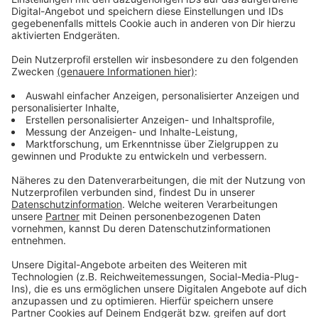
Anzeige
Die "Füchschen Alm" neben der Eisbahn ist in diesem
Jahr neu gestaltet: Die untere Etage ist eher für Party
gedacht. In der oberen Etage gibt es jetzt ein
richtiges Restaurant und erstmals auch eine
überdachte Außenterrasse.
Anzeige
Weitere Infos und Links zum Thema:
Anzeige
So hatten wir diese Woche über die letzten Arbeiten
vor dem Start berichtet:
Der Aufbau der Eisbahn hatte Ende Oktober begonnen: