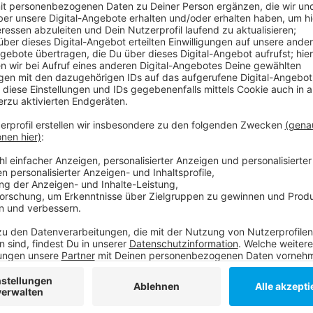
Nach dem ersten Drittel stand es bereits 0:3 aus deu
brutaler Check an Marco Nowak - gleich im Anschluss 
aber auch jedes andere Team bei den Spielen muss o
auskommen, für Leon Draisaitl und Co. gibt es wieder
Olympia zur Verfügung zu stehen.
Anzeige
Weitere Infos und Links zum Thema
Anzeige
Hier geht’s zum Livestream
Anzeige