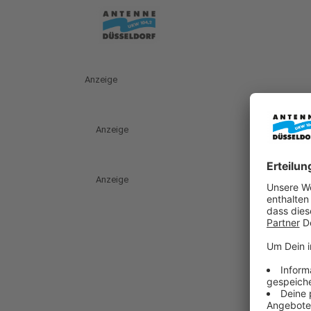
Anzeige
Anzeige
Anzeige