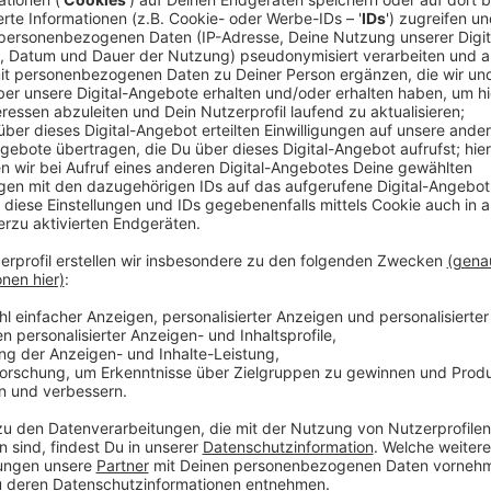
Dabei zeigte die stark ersatzgeschwächte DEG wie s
München eine gute Leistung, erneut waren aber die 
ausschlaggebend. Dazu DEG-Stürmer Philipp Gogulla
Anzeige
Am Freitag ist die DEG in Nürnberg zu Gast. Großen 
den DEG-Fans im Dome. Vor der Partie gab der Verei
und Publikumsliebling Hendrik Haukeland bis 2030 be
Anzeige
DEG-Stürmer Philipp Gogulla
Gogulla nach der Niederlage gegen die Eisbär