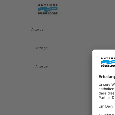
Anzeige
Anzeige
Anzeige