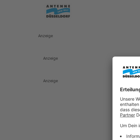
Anzeige
Anzeige
Anzeige