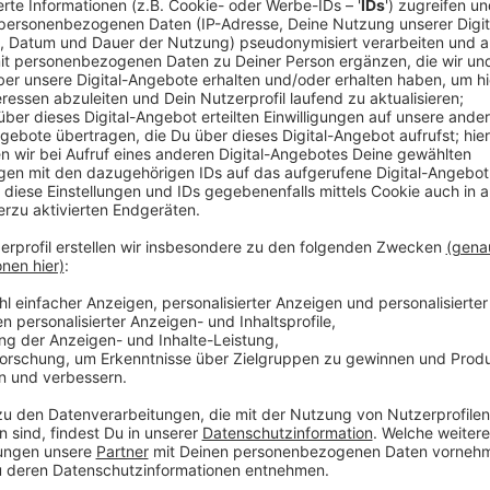
Lange Zeit hatte es nach einem Sieg für die DEG aus
das Team mit 1:0. Dann brachte ein Doppelschlag in
auf die Siegerstraße. DEG-Verteidiger Luca Zitterbar
Anzeige
Verteidiger Luca Zitterbart
Düsseldorfer EG verliert Heimspiel gegen Ing
Anzeige
Weiter geht es am Freitag, dann mit Spiel 5 in Ingols