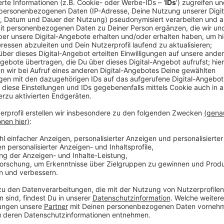
Gegen Bremerhaven gab es vor über 8.000 Zuschauern
die Rot-Gelben aber eine couragierte Leistung, fa
Anzeige
DEG-Stürmer Bennet Roßmy
Bennet Roßmy nach der Niederlage gegen Br
Anzeige
Trotzdem bleibt Düsseldorf weiter Tabellenletzter.
Anzeige