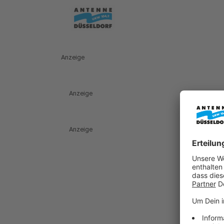
Anzeige
Anzeige
Anzeige