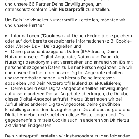
spielen.
Veröffentlicht:
Mittwoch, 22.09.2021 15:04
Anzeige
Zanetti hat zwischen 2012 und 2014 und ab 2019
insgesamt 163 Spiele für die DEG bestritten. Dabei
kam er auf elf Treffer und 43 Vorlagen.
Anzeige
Weitere Infos und Links zum Thema
Anzeige
Die Meldung der DEG