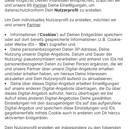
Anzeige
Erstes Bully im PSD-Bank-Dome ist um 19:30 Uhr. Der
Gegner heißt München. Endlich können auch wieder
Fans in die Halle. Die aktuellen Corona-Regeln erlauben
4.000 Zuschauer. Es gibt auch noch freie Tickets im
Verkauf. Aktuell steht die DEG in der Tabelle auf Platz
neun – und damit auf einem Playoff-Platz. Wir
übertragen das Heimspiel gegen München heute
wieder live im Radio.
Anzeige
Weitere Infos und Links zum Thema:
Anzeige