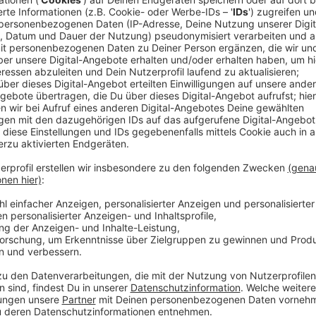
Am Sonntagnachmittag gewann das Team das Kellerd
3:1 und hat damit den Klassenerhalt perfekt gemach
Alex Ehl:
Anzeige
DEG-Stümer Alex Ehl
Düsseldorfer EG sichert sich in Augsburg den
Anzeige
Die Tore für die DEG erzielten Agostino, Akdag und 
letzte Spieltag, die DEG empfängt Frankfurt im Rath
11.500 Tickets verkauft worden.