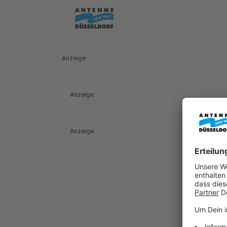
Anzeige
Anzeige
Anzeige