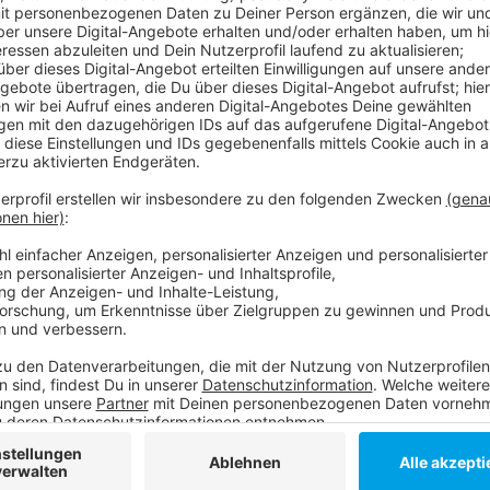
Anzeige
Für Kreis war es die zweite Amtszeit bei der DEG, er 
wechselt wohl zum Ligakonkurrenten nach Schwennin
wird, steht noch nicht fest.
Anzeige
Weitere Infos und Links zum Thema
Anzeige
So berichtet die DEG:
Anzeige