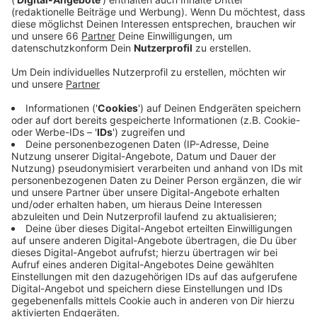
mit 3:1 gewonnen.
Veröffentlicht:
Montag, 21.02.2022 05:49
Anzeige
Ein Doppelpack von Rouwen Hennings und das erste
Tor von Neuzugang Daniel Ginczek brachten vor
10.000 Zuschauern in der Arena die Entscheidung. Die
Fortuna hat den Relegationsplatz verlassen und ist
jetzt Dreizehnter. Die Borussia konnte ebenfalls jubeln.
Erst gab es am Freitag einen lockern 3:0-Auswärtssieg
in der Liga in Grünwettersbach. Dann folgte am
Sonntag im ersten Halbfinale der Tischtennis-
Champions-League ein ganz starker Auftritt in
Saarbrücken. Auch beim ewigen Rivalen konnte sich
die Borussia mit 3:0 durchsetzen.