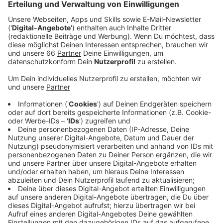
Veröffentlicht:
Samstag, 11.03.2023 07:00
Anzeige
Jetzt wartet mit dem Hauptrundenzweiten Ingolstadt
aber ein schwerer Gegner auf die DEG. Stürmer Daniel
Fischbuch:
O Fischbuch Ausblick
Anzeige