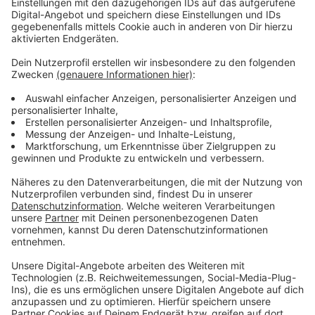
Gogulla war vor der Partie geehrt worden - und zwar
das 1.000 DEL-Spiel in seiner Karriere. Zwei Spieltage
vor Ende der Hauptrunde liegt die DEG weiter auf
Play-Off-Kurs. Aktuell ist das Team Fünfter. Am
Freitag (3. März 2023) spielt die DEG auswärts in
Wolfsburg, am Sonntag (5. März 2023) dann zu Hause
gegen Mannheim. Beide Spiele übertragen wir live.
Anzeige
Weitere Infos und Links zum Thema:
Anzeige
So berichtet die DEG über den Sieg gegen
Schwenningen
Beim letzten Heimspiel gegen München hatte Alex