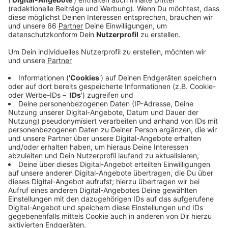
Anzeige
Der Eishockeyverein von der Brehmstraße hat ein
Alternativprogramm entwickelt. Nach der Vorstellung
der einzelnen Spieler auf dem Eis wird es im Rather
Dome ein Trainingsspiel zwischen dem Team Barta und
dem Team Nowak geben. Außerdem gibt es im
Anschluss an das Spiel erstmals seit langer Zeit
wieder eine richtige Autogrammstunde. Die
Düsseldorfer EG hatte am Freitagabend ein Testspiel
bei den Kölner Haien 1:2 nach Verlängerung verloren.
Das erste Ligaspiel hat die DEG am 10. September in
Krefeld. Am 12. September steht dann das erste
Heimspiel aus dem Programm. Zu Gast im Rather
Dome sind die Augsburger Panther. Bully ist um 16:30
Uhr. Es sind über 6.500 Zuschauer erlaubt.