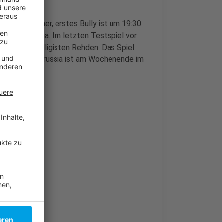
ei Punkte her, erstes Bully ist um 19:30
eits die Fortuna. Im letzten Testspiel vor
den Regionalligisten Rehden. Das Spiel
nd auch die Borussia ist am Wochenende im
tadt.