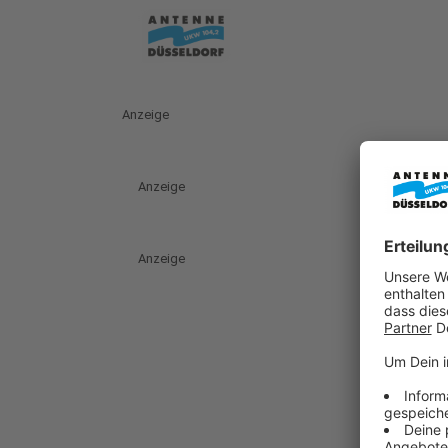
Anzeige
Anzeige
Anzeige