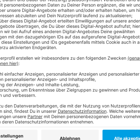
Vor ausverkauftem Haus sollen heute Abend wieder dr
Uhr. Wir sind dann live dabei. Etwas früher spielt ber
dem Rückrundenstart trifft das Team um 18 Uhr auf 
findet unter Ausschluss der Öffentlichkeit statt. U
Einsatz. Sie spielt am Sonntag um 15 Uhr in Bergneus
Anzeige
Weitere Links und Infos zum Thema
Anzeige
Hier informiert die DEG
Anzeige