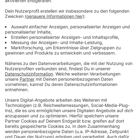
Weitere Infos und Links zum Thema
Anzeige
Gesundheitsministerium erwartet weitere
Affenpocken-Fälle
Ärztepräsident: Augenmerk auf Kinder bei Corona-
Kurs
Hier informiert Düsseldorf über die aktuellen
Corona-Zahlen
Anzeige