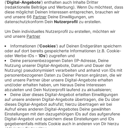
und liegt heute bei 374.
Veröffentlicht:
Montag, 23.05.2022 13:08
Anzeige
In den Krankenhäusern der Stadt müssen aktuell 90
Patientinnen und Patienten behandelt werden, bei
denen einen Infektion festgestellt worden ist. Das
sind in vielen Fällen aber auch Menschen mit einer
ganz anderen Haupterkrankung. Neue Todesfälle im
Zusammenhang mit dem Corona-Virus hat es in
Düsseldorf nicht gegeben. Die Zahl liegt heute (23.
Mai 2022) bei 889.
Anzeige