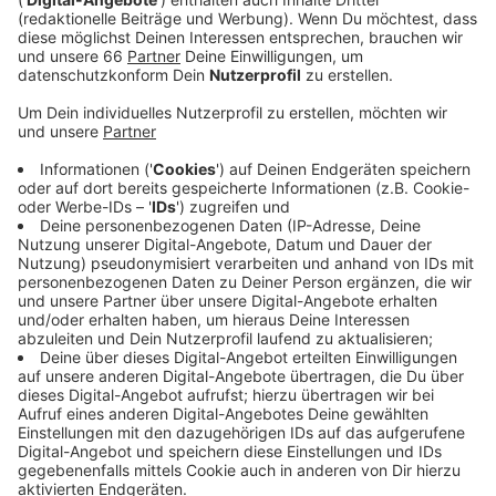
zuletzt am 13. August.
Veröffentlicht:
Donnerstag, 30.09.2021 05:51
Anzeige
Danach sorgten besonders Reiserückkehrer dafür,
dass die Zahlen in Düsseldorf stark nach oben gingen.
Das RKI berichtet heute von 72 Neuinfektionen in
Düsseldorf. Bei den Krankenhauszahlen gab es kaum
Bewegung. Aktuell müssen 69 (-3) Menschen nach
ihrer Infektion in einer Klinik behandelt werden; 23 (-1)
davon liegen auf Intensivstationen. Neue Todesfälle
im Zusammenhang mit dem Corona-Virus werden nicht
gemeldet.
Anzeige