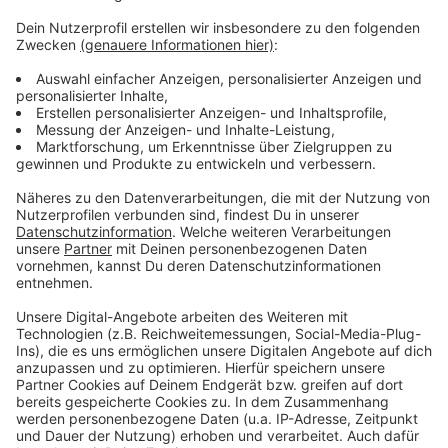
Weitere Infos und Links zum Thema:
Anzeige
Youtube will Falschinformationen über Impfstoffe
entfernen
Faktencheck: Corona-Tote in Schottland
Die Düsseldorfer Corona-Zahlen
Anzeige
Anzeige