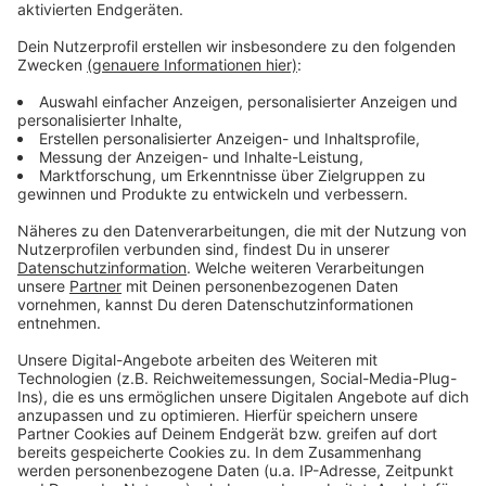
Anzeige
Weitere Infos und Links zum Thema:
Anzeige
Düsseldorf: Impfstellen verzeichnen deutlich mehr
Zulauf
DFB: Keine Äußerung zum Impfstatus der Profis in
Quarantäne
Ampel will tägliche Tests für Ungeimpfte im Job
Anzeige