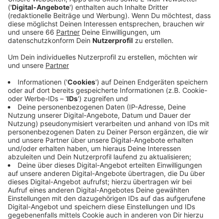
Tage-Inzidenz liegt bei 232,1. Sie hat damit den
dritten Tag in Folge einen Höchstwert erreicht.
Veröffentlicht:
Mittwoch, 10.11.2021 04:49
Anzeige
Auch hier in Düsseldorf gehen die Corona-Zahlen stark
nach oben. Innerhalb eines Tages sind drei weitere
Menschen an den Folgen ihrer Infektion gestorben.
Seit Beginn der Pandemie im März vergangenen
Jahres haben damit 506 Düsseldorferinnen und
Düsseldorfer ihrer Infektion nicht überlebt. Stadt und
RKI melden heute für unsere Stadt 272 neue
Infektionen und einen 7-Tage-Wert von 174,7. Ein
Anstieg von knapp über 30 Punkten innerhalb eines
Tages.