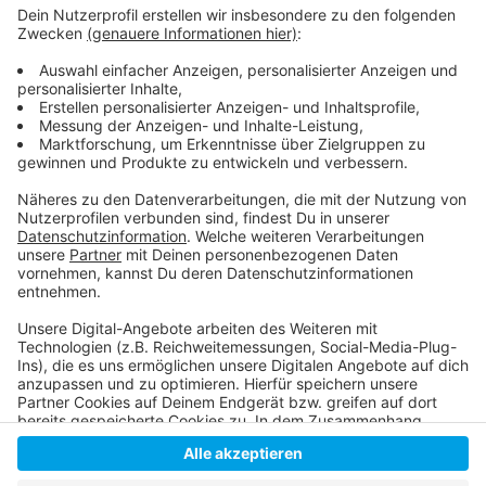
Gesundheitsministerium erwartet weitere
Affenpocken-Fälle
Medikamente online kaufen: Das sollten sie
beachten
Unsere Corona-Sonderseite
Anzeige
Anzeige
Anzeige