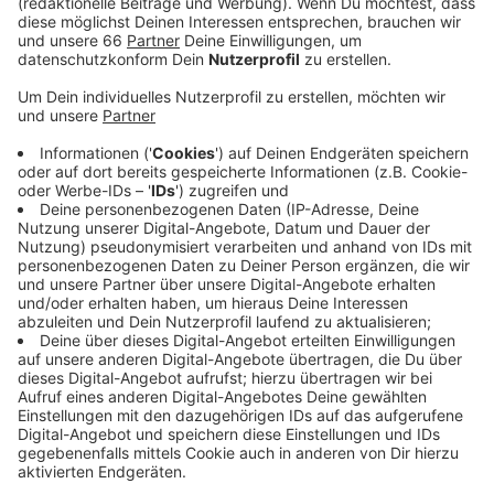
Veröffentlicht:
Dienstag, 24.05.2022 05:13
Anzeige
Dadurch ist auch die 7-Tage-Inzidenz in unserer Stadt
stark gesunken. Um 29 auf aktuell (24. Mai 2022) 345
Punkte. Es sterben aber auch weiter regelmäßig
Menschen an den Folgen ihrer Infektion. Hier in
Düsseldorf gibt es zwei weitere und damit insgesamt
bislang seit März 2020 891 Corona-Tote zu beklagen.
Anzeige
Weitere Infos und Links zum Thema:
Anzeige