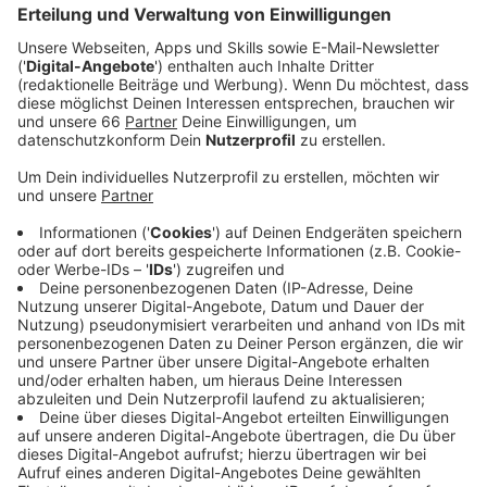
Woche heute Morgen mit 201,1 an. Der bisherige
Rekordwert wurde auf dem Höhepunkt der zweiten
Corona-Welle Ende Dezember vergangenen Jahres
mit 197,6 erreicht.
Veröffentlicht:
Montag, 08.11.2021 05:15
Anzeige
Mittlerweile sind aber hier in Deutschland wesentlich
mehr Menschen geimpft; gerade bei den älteren
Menschen. Experten gehen deshalb davon aus, dass
das Gesundheitssystem jetzt mehr Neuinfektionen
aushalten kann als vor den Impfungen, da diese sehr
gut vor schweren Krankheitsverläufen schützen. Auch
hier in Düsseldorf gehen die Corona-Zahlen weiter
nach oben. Einen neuen Höchststand bei der Corona-
Inzidenz gibt es bei uns aber nicht. Der Wert liegt