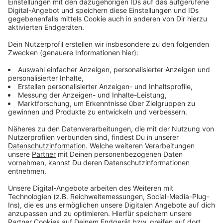
heute bei 144,2; Ende August hatten Stadt und
Robert-Koch-Institut einen Wert von 167,6 gemeldet.
Das sind weitere Zahlen: Heute gibt es 129
Neuinfektionen; seit Beginn der Pandemie im März
vergangenen Jahres haben sich nachweislich 35.081
Menschen angesteckt. Neue Todesfälle gibt es in
Düsseldorf nicht. Die Zahl liegt weiter bei 496.
Anzeige
Weitere Infos und Links zum Thema:
Anzeige
Faktencheck: Impf-Nebenwirkungen und
Mentruationsbeschwerden?
Die Düsseldorfer Corona-Zahlen vom Sonntag