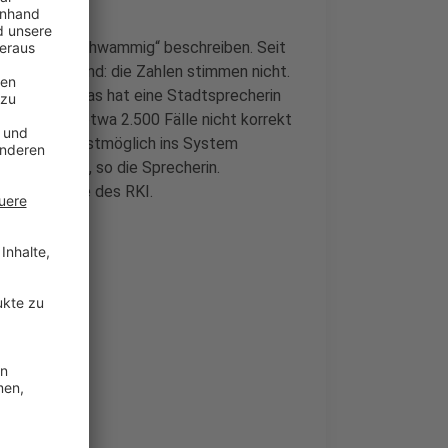
em Begriff „schwammig“ beschreiben. Seit
klar. Der Grund: die Zahlen stimmen nicht.
en Wert ab. Das hat eine Stadtsprecherin
nach seien etwa 2.500 Fälle nicht korrekt
Fälle schnellstmöglich ins System
wieder valide, so die Sprecherin.
Meldesoftware des RKI.
us