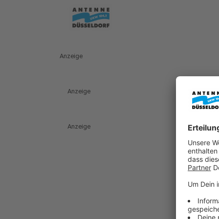
Anzeige
Anzeige
Anzeige