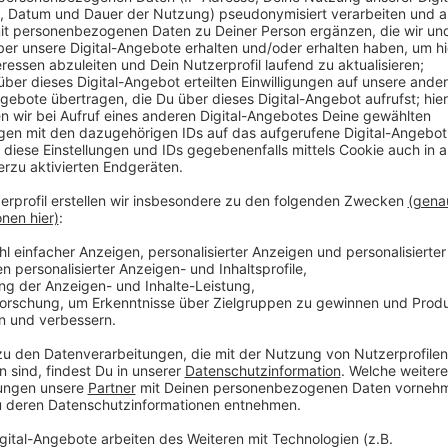
Die Corona-Lage lässt sich aktuell ansonsten mit d
fast zwei Wochen ist die Coronalage in Düsseldorf un
Vor allem die Inzidenz weicht stark vom tatsächlich
auf unsere Nachfrage hin noch einmal bestätigt. Dem
gemeldet worden. Die Mitarbeitenden würden diese 
einpflegen. Erst dann sei die Inzidenz für Düsseldorf 
Hintergrund ist eine Störung durch ein Update der 
Anzeige
Weitere Infos und Links zum Thema:
Anzeige
Antenne-Düsseldorf-Sonderseite zum Coronavir
Bund-/Länder-Beschlüsse mit offenen Fragen