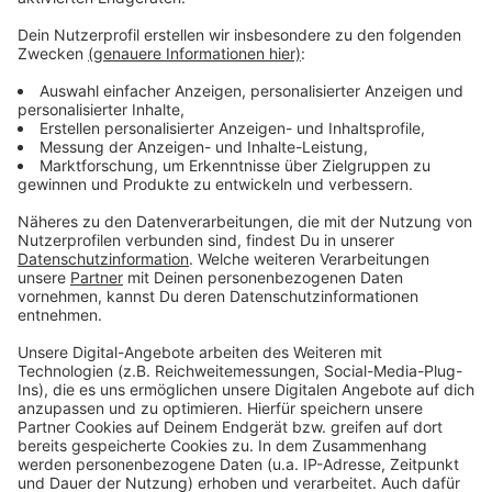
Weitere Infos und Links zum Thema:
Anzeige
Unsere Corona-Sonderseite
Post Covid trifft alle Altersgruppen
Lauterbach entsetzt über Morddrohungen gegen
seine Kinder
Anzeige
Anzeige