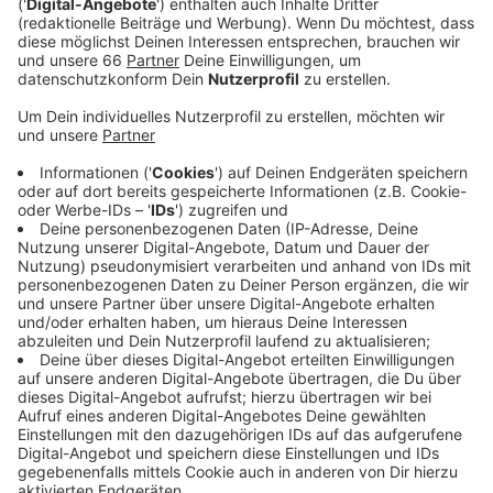
von sieben Tagen.
Veröffentlicht:
Mittwoch, 16.11.2022 04:32
Anzeige
Dieser Wert ist heute (16.November 2022) bei uns in
der Stadt um fast 4 (3,6) Punkte auf 238,7 gesunken.
In Deutschland nähert sich die Inzidenz der Zahl von
200 und liegt heute bei 203,4. Stadt und RKI berichten
heute aber auch von einem weiteren Corona-Toten.
Seit Beginn der Pandemie im März 2020 sind damit in
Düsseldorf 966 Menschen an den Folgen einer
Corona-Infektion gestorben.
Anzeige