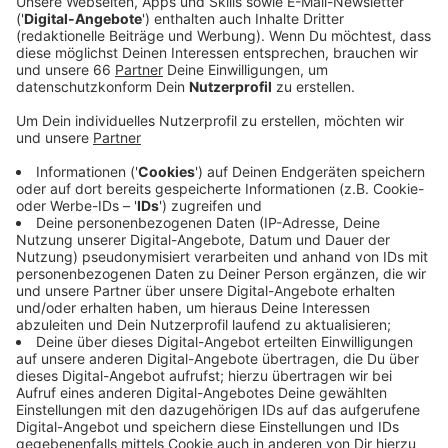
Wer vor Ort ausleihen möchte, kann den Online-
Zugang in der Zentralbibliothek oder in einer der
Stadtteilbüchereien gegen eine Bibliothekskarte
austauschen.
Veröffentlicht:
Donnerstag, 11.11.2021 16:09
Anzeige
Auch damit sind alle Online-Dienste weiter verfügbar.
Direkt vor Ort können sich Interessierte aktuell
außerdem die neue Zentralbibliothek im KAP1 am
Hauptbahnhof anschauen – jetzt in den Wochen nach
der Eröffnung werden zweimal täglich Führungen
durch das neue Haus angeboten.
Anzeige