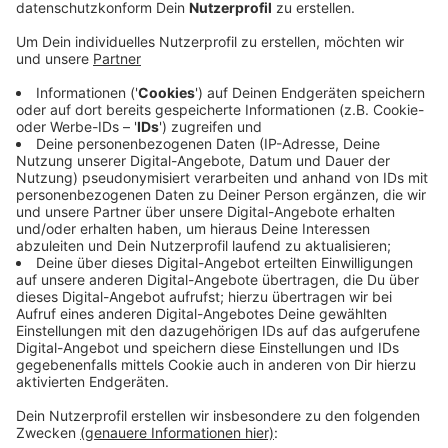
Sie hat auf unsere Anfrage die Zahl von 300
Paketboten genannt, die täglich über 60.000 Pakete in
unserer Stadt zustellen - das sind doppelt so viele,
wie an Durchschnitts-Tagen. Die Post hat uns auch
bestätigt, was Viele schon vermuten: Die Corona-
Pandemie hat dem Onlinehandel noch mehr Zuwachs
verschafft: DHL rechnet im Vergleich zur
Weihnachtszeit 2019 mit 50 Prozent mehr Paketen.
Weitere Infos zum Thema:
Auch der Einzelhandelsverband erwartet ein
deutliches Plus beim Online-Handel
Anzeige