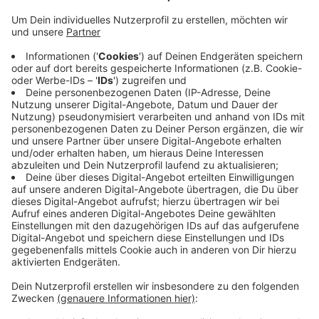
Veröffentlicht:
Mittwoch, 23.10.2019 05:21
Anzeige
Glaubt man der Staatsanwaltschaft, dann ging es im
Kochunterricht des Berufskollegs plötzlich hoch her.
Der 18-jährige soll einen Mitschüler zunächst mit
einem Glas beworfen haben. Danach soll er mit einem
Messer herumgefuchtelt haben, um sein Opfer zu
verletzen. Was der Auslöser für den Streit im
Kochunterricht war, soll heute im Prozess geklärt
werden.
Anzeige