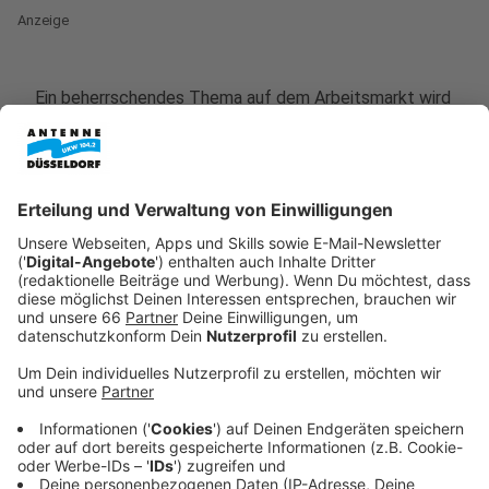
Anzeige
Ein beherrschendes Thema auf dem Arbeitsmarkt wird
außerdem der Fachkräftemangel bleiben. - Diese
Prognosen wagen verschiedene Expertinnen und
Experten in unserer Stadt.
Anzeige
Bildung als Schlüssel zur
Fachkräftesicherung
Anzeige
Der Gewerkschaftsbund
DGB
fordert deswegen von
der Politik unter anderem eine