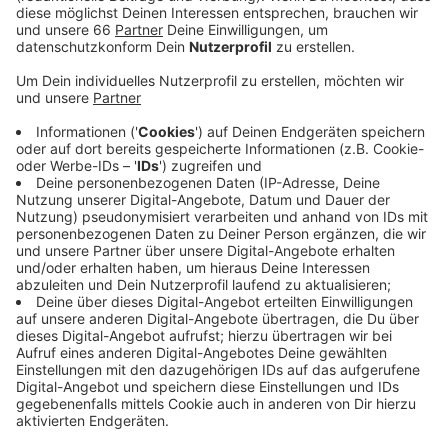
Veröffentlicht:
Montag, 05.08.2024 13:23
Anzeige
Zwischen 10 und 15 Uhr gibt es dort verschiedene
Aktionen. Unter anderem werden Meeresfische
gefüttert und Tierpfleger berichten über die
verschiedenen Fische. Im Mittelpunkt steht der
Banggai-Kardinalbarsch, der eigentlich in den
tropischen Gewässern Indonesiens zu Hause ist, aber
seit 25 Jahren auch im Aquazoo heimisch geworden
ist. Der Fisch ist vom Aussterben bedroht.
Anzeige