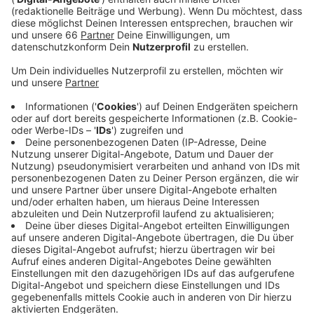
Veröffentlicht:
Sonntag, 19.12.2021 13:32
Anzeige
Für Notfälle werden in einigen Ämtern Notdienste
eingerichtet. Zum Beispiel ist das Amt für Soziales
vom 27. Bis 30. Dezember immer zwischen 9 und 12
Uhr über die Versorgungshotline zu erreichen. Das
Gesundheitsamt und das Testzentrum an der
Mitsubishi Halle bleiben offen. Wer sich testen lassen
möchte, muss vorher nur einen Termin über die Corona-
Hotline ausmachen. Ab dem 3. Januar stehen dann alle
Dienststellen wieder zur Verfügung. Weil nach den
Feiertagen mit einem hohen Ansturm gerechnet wird,
rät die Stadt dazu, vorab online einen Termin machen.
Anzeige