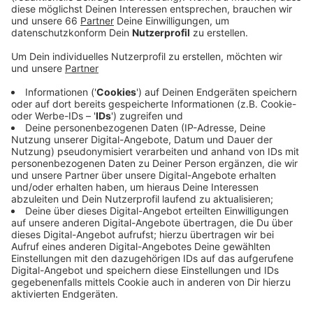
Veröffentlicht:
Samstag, 15.08.2020 05:51
Anzeige
Getestet wurde am Freitagmorgen (14. August 2020);
die Ergebnisse kamen dann erst nach dem Testspiel
gegen den TSV Meerbusch am gestrigen Abend. Der
Verein wartet jetzt auf Anweisungen vom
Gesundheitsamt. Dann wird entschieden, wann und in
welcher Form die Vorbereitung auf die anstehende
Saison in der 2. Bundesliga fortgesetzt wird. Den Test
gegen den TSV Meerbusch hatte die Fortuna mit 5:0
gewonnen.
Weitere Infos und Links zum Thema:
Die Meldung der Fortuna!