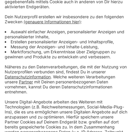
einen
brennenden Reisebus
auf einem Parkplatz an der
Frankfurter Straße löschen. Die Kriminalpolizei hat in
beiden Fällen die Ermittlungen zur Brandursache
aufgenommen. Verletzt wurde niemand.
Anzeige
Weitere Infos und Links zum Thema:
Anzeige
Der Brand in der vergangenen Nacht
Die Feuerwehr Düsseldorf
Weitere Blaulichtmeldungen aus Düsseldorf
Anzeige