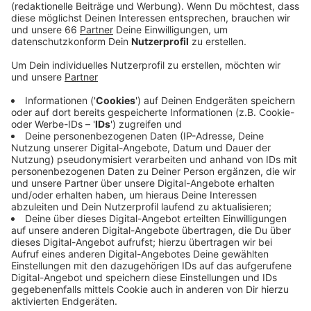
wieder gesperrt, um Auto-Poser fernzuhalten.
Veröffentlicht:
Sonntag, 25.07.2021 10:12
Anzeige
Ab 11 Uhr kontrollieren Mitarbeiter der Stadt, wer mit
dem Auto auf die Straße zum Rheinufer fahren will.
Auch Touristen, die nur einen Parkplatz suchen,
werden wieder weggeschickt. Freie Fahrt haben nur
Anwohner und ihre Besucher sowie Busse, Taxen und
Rettungsdienste. Für alle anderen bleibt die Zufahrt
zum Mannesmannufer von der Harold- und der Neusser
Straße noch bis in die Nacht gesperrt.