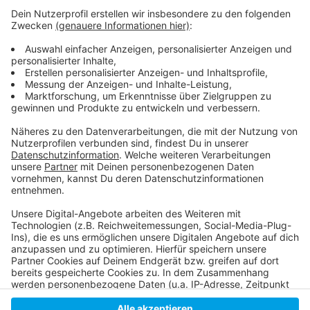
Anzeige
Hier informiert die Stadt
Auto-Poser: Auch am letzten Wochenende war das
Mannesmannufer gesperrt
Anzeige
Anzeige