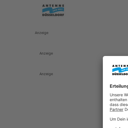
Anzeige
Anzeige
Anzeige