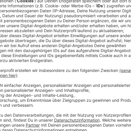
Anzeige
Sie hat für das Semester 2024/2025 die
Gastprofes
Erinnerungskultur, Toleranz, das jüdische Leben in 
Antisemitismus in Deutschland.
Anzeige
Zweite Vorlesung im Februar 2025
Anzeige
Eine zweite Vorlesung soll am 11. Februar 2025 stat
gibt es seit 1988. Vorlesungen gab es in dieser Zei
Schmidt, Wolf Biermann oder auch Joachim Gauck.
Anzeige