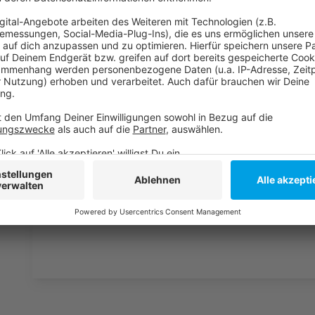
Weitere Infos und Links zum Thema:
Anzeige
So haben wir Anfang Oktober über die Gastprofessur
Die Homepage der Jüdischen Gemeinde Düsseldorfs
Die Homepage der Heinrich-Heine-Universität
UNI-Klinik: Fünf Herztransplantationen in einer Woch
Anzeige