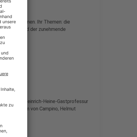
sur
übernommen. Ihr Themen: die
Deutschland und der zunehmende
tfinden. Die Heinrich-Heine-Gastprofessur
t unter anderem von Campino, Helmut