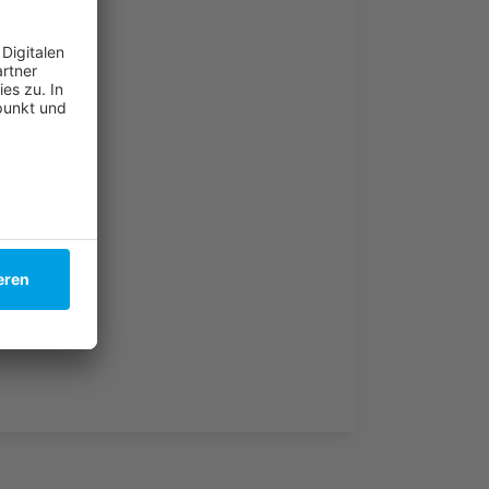
 berichtet
e