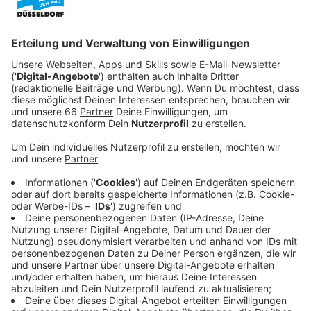
Anzeige
Die Stadt hat für 15.30 Uhr zu einem öffentlichen
Workshop eingeladen. Hintergrund ist, dass das
Technische Rathaus in sechs Jahren in einen Neubau
an der Moskauer Straße ziehen soll. Der heutige
Standort zwischen der Hennekamp Mecum- und
Brinckmannstraße soll dann neugestaltet werden.
Anzeige
Vor allem bezahlbarer Wohnraum ist geplant
Anzeige
Die Stadt möchte die Fläche als inneren Stadteingang