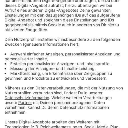
neugestalten. Fest steht: Die Fläche soll vor allem für
bezahlbaren Wohnraum genutzt werden. Denkbar ist
aber auch, dass dort neben Wohnungen auch eine
Schule oder Gewerbe Platz finden. In dem Workshop
wird jetzt über die Möglichkeiten und Potenziale des
Standorts diskutiert.
Anzeige
Anmeldungen für den Workshop sind noch
möglich
Anzeige
Die Ergebnisse des Workshops sollen dann die
Grundlage für politische Beschlüsse sein. Ab dem
nächsten Jahr sollen die Baupläne dann konkreter
werden. Wer noch kurzfristig an dem Workshop