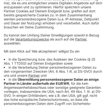
teilnehmen möchte, kann sich online
anmelden
.
Anzeige
Weitere Infos und Links zum Thema:
Anzeige
So hatten wir im November berichtet
So berichtet die Stadt
So haben wir über den Neubau des technischen
Rathauses berichtet
Anzeige