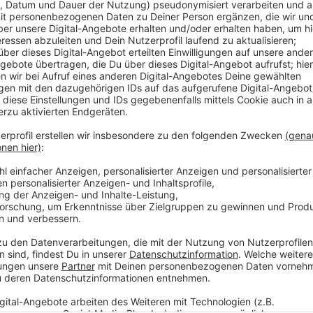
Man sei sehr zufrieden mit der Saison, betont der Be
Nachdem die Winterwelt beim letzten Mal unter Coro
diesmal fast so gut gelaufen wie zuletzt 2019. Vor
Wochenende lange Schlangen. Und auch die neue Ku
ein Erfolg, so Bruch. Damit ist klar, dass die Winterw
diesem Jahr wiederkommt. Auch mit dem Riesenrad 
Jahres wieder fahren, bestätigt Bruch.
Anzeige
Weitere Infos und Links zum Thema
Anzeige
Auch der Lichtdom auf der Kö wurde letzte Nach
Die Bilanz zum Riesenrad auf dem Burgplatz