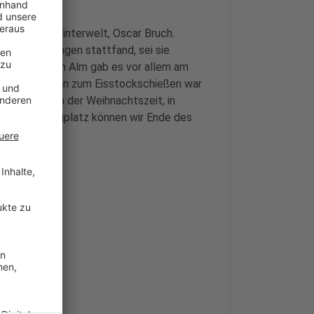
treiber der Winterwelt, Oscar Bruch.
na-Bedingungen stattfand, sei sie
 der Füchschen Alm gab es vor allem am
nststoff-Bahn zum Eisstockschießen war
elt, mit Beginn der Weihnachtszeit, in
auf dem Burgplatz können wir Ende des
t abgebaut