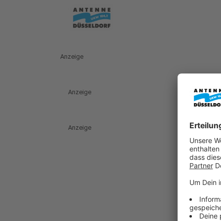
Anzeige
Anzeige
Anzeige