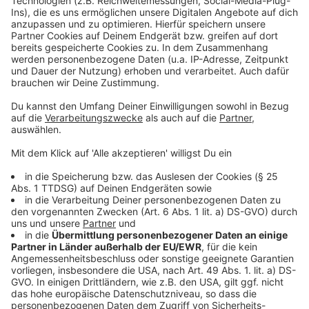
Wir benötigen Ihre
Zustimmung, um den YouTube
Video-Service zu laden!
Wir verwenden einen Service eines
Drittanbieters, um Videoinhalte
einzubetten. Dieser Service kann
Daten zu Ihren Aktivitäten
sammeln. Bitte lesen Sie die
Details durch und stimmen Sie der
Nutzung des Service zu, um dieses
Video anzusehen.
Mehr Informationen
Düsseldorf-Delegation in Portland
Akzeptieren
Anzeige
powered by
Usercentrics Consent
Management Platform