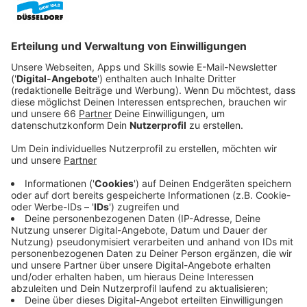
Absichtserklärung unterschrieben. Die
Kooperation soll vor allem die Themen Mobilität
und Nachhaltigkeit im Fokus haben.
Veröffentlicht:
Mittwoch, 10.05.2023 05:13
Anzeige
Beide Städte wollen klimaneutral werden und ihre
Erfahrungen auf dem Weg dorthin miteinander teilen.
Portland ist die erste Station von Kellers USA-Reise.
Hier hat die Delegation aus Düsseldorf diese Woche
auch schon Firmen besucht, die sich auf E-Mobilität
und umweltfreundliche Lade-Infrastruktur spezialisiert
haben. Langfristig ist das Ziel, dass Düsseldorf und
Portland nächstes Jahr eine offizielle
Städtepartnerschaft eingehen sollen. Dann könnte es
auch einen sportlichen Austausch geben. Weitere