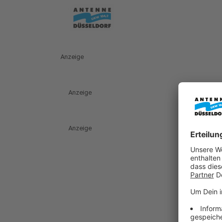
Anzeige
Anzeige
Anzeige