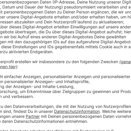
Veröffentlicht:
Montag, 12.07.2021 06:02
Anzeige
Seit Monaten sind an den Wochenenden nachts hunder
um dem Geschehen dort Herr zu werden. Vor allem na
gewaltbereite junge Männer oft mit Migrationshint
anzuzetteln. Wesseler war zuletzt wegen der Altstad
Bundestagsabgeordnete Marie-Agnes Strack Zimmer
gefordert.
Anzeige
Weitere Infos und Links zu diesem Thema:
Anzeige