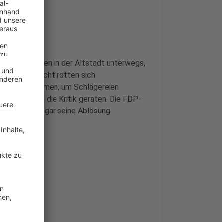
te Polizisten in der Altstadt unterwegs,
ch Mitternacht rotten sich
ergrund zusammen, um Schlägereien
t-Randale in die Kritik geraten. Die FDP-
mann hatte gar seine Ablösung