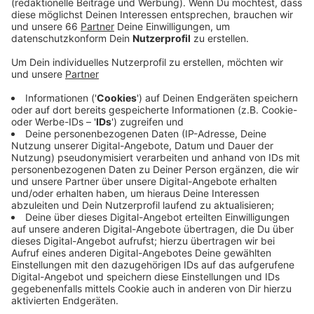
Veröffentlicht:
Dienstag, 06.10.2020 05:00
Anzeige
Vor allem die Erstsemester sollen möglichst viele
Veranstaltungen in der Uni besuchen können, damit sie
sich schnell am Campus einleben. Trotz Corona soll es
für sie auch eine kleine Orientierungswoche geben.
Viele Veranstaltungen sollen aber weiterhin online
stattfinden, so der zuständige Professor. Auch die
Präsenzveranstaltungen sollen im Netz übertragen
werden. Damit zum Beispiel Studierende in Quarantäne
an den Seminaren teilnehmen können. Zum Schutz vor
dem Corona-Virus ist in den Gebäuden der Heinrich-
Heine-Uni Maskenpflicht. Am Platz darf die Maske
aber abgesetzt werden.