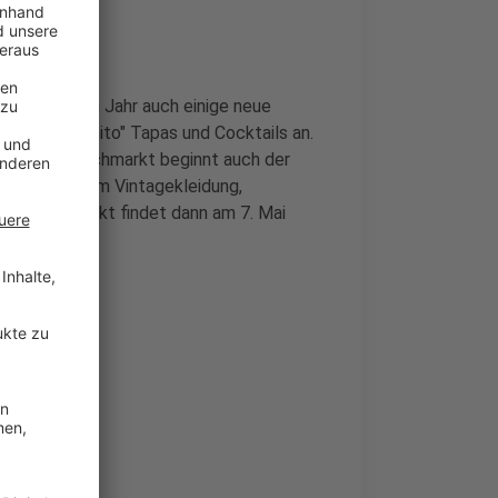
nd in diesem Jahr auch einige neue
er Bar "Cubanito" Tapas und Cocktails an.
h mit dem Fischmarkt beginnt auch der
 unter anderem Vintagekleidung,
schlägermarkt findet dann am 7. Mai
ant.