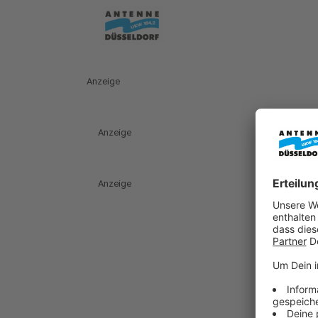
Anzeige
Anzeige
Anzeige