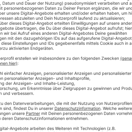
Anzeige
Neben vielen bekannten Händlerinnen und Händlern si
Gesichter dabei - zum Beispiel bietet die Düsseldorf
Für Live-Musik sorgen die "Strandpiraten". Zeitgleic
Radschlägermarkt. Dort können wir heute bis 17 Uhr
Antiquitäten und Schmuck shoppen. Der nächste Rad
statt. Der nächste Fischmarkt ist für den 4. Juni gepl
Anzeige
Weitere Infos und Links zum Thema:
Anzeige
Mehr Infos zum Radschlägermarkt