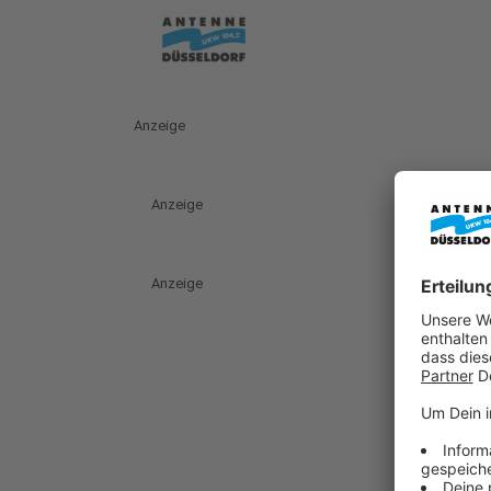
Anzeige
Anzeige
Anzeige