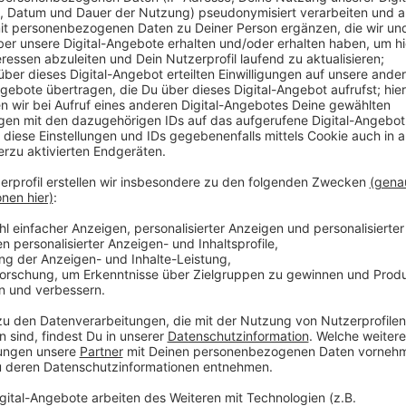
Auf einer Strecke von über 600 Metern stellen ver
wieder ihre Bücher aus. Dazu wird es auch Literatur, 
verschiedenen Bühnen geben. Der Bücherbummel finde
Jazz-Rally statt und geht bis einschließlich Mont
Kreuzung Steinstraße/Königsallee am Wochenende g
Buslinien von der Rheinbahn eine Umleitung fahren- zu
785.
Anzeige
Weitere Infos und Links zum Thema
Anzeige
Der Bücherbummel
Hier informiert die Rheinbahn