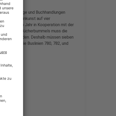
schieden Verlage und Buchhandlungen
Musik und Kleinkunst auf vier
t in diesem Jahr in Kooperation mit der
ag. Wegen des Bücherbummels muss die
esperrt werden. Deshalb müssen sieben
m Beispiel die Buslinien 780, 782, und