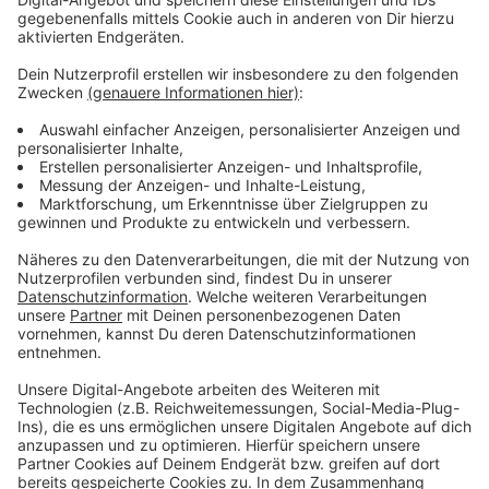
Anzeige
Gerade auch im Rettungsdienst sei eine Impfung
wichtig, da die Sanitäter oft nicht wüssten, ob ein
Patient infiziert sei oder nicht.
Anzeige
Mehr Infos zu diesem Thema
Anzeige
Video zur Pressekonferenz mit Gesundheitsminister
Laumann
Infos rund um Corona vom Land NRW