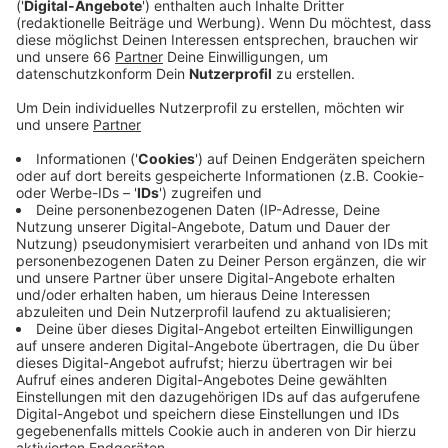
Anzeige
Auf der Fläche, die etwa so groß wie 15 Fußballfelder
ist, soll ein modernes Wohnviertel entstehen. Am
Mittwoch soll der Ausschuss für Planung- und
Stadtentwicklung die Durchführung des Wettbewerbs
beschließen. Das Neubaugebiet könnte dann auch Teil
der Wohnungsbauoffensive der Stadt werden. Bis
2030 sollen in Düsseldorf 8000 neue Wohnungen
entstehen.
Anzeige
Weitere Infos und Links zum Thema
Anzeige