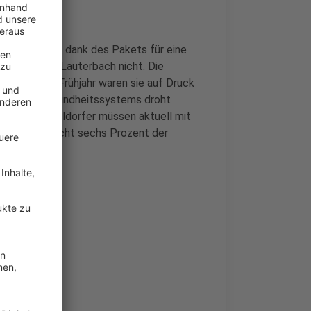
 Deutschland dank des Pakets für eine
tails nannte Lauterbach nicht. Die
r aus. Im Frühjahr waren sie auf Druck
tung des Gesundheitssystems droht
Stadt. 17 Düsseldorfer müssen aktuell mit
, das entspricht sechs Prozent der