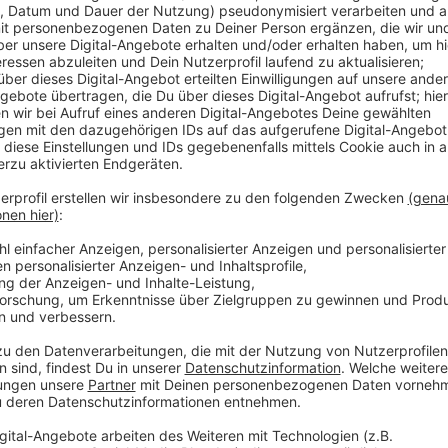
Anzeige
Bundesgesundheitsminister Lauterbach glaubt, dass
weitere Corona-Welle im Herbst gut gerüstet sei, De
bisherigen Corona-Maßnahmen laufen am 23. Septembe
der FDP stark zurückgefahren worden. Eine Überlas
derweil weiter nicht, auch nicht hier bei uns in der 
Covid-19 auf einer Intensivstation behandelt werden
belegten Betten.
Anzeige
Weitere Infos und Links zum Thema
Anzeige
Sieben-Tage-Inzidenz sinkt auf 477,9