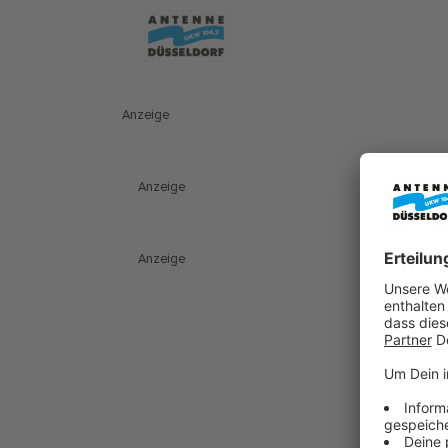
Anzeige
Anzeige
Anzeige