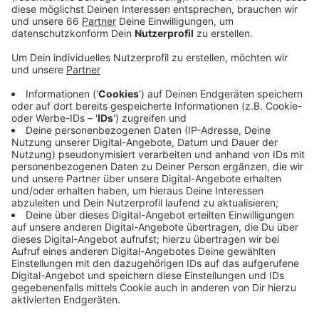
machen.
Veröffentlicht:
Freitag, 09.04.2021 05:53
Anzeige
Außerdem sind Mitarbeiter der „kritischen
Infrastruktur“ an der Reihe. Hier entscheidet die Stadt
die genaue Reihenfolge. Die Mitarbeiter des
Stadtentwässerungsbetriebs werden von der Stadt
selbst informiert - die Stadtwerke organisieren das
ebenfalls intern. Welche Unternehmen danach dran
sind, sagte Hintzsche nicht. Theoretisch würden zum
Beispiel auch die Rheinbahn und die AWISTA in die
Prio-Gruppe 3 fallen.
Mehr Infos und Links zu diesem Thema:
Antenne-Bericht - Viele wollen sich früher impfen