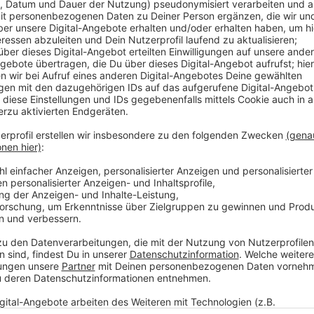
Anzeige
In der Zeit der Arbeiten muss die Buslinie 733 ebenfa
Haltestelle St. Vincenz-Krankenhaus. Die Jülicher 
Asphalt. Deshalb kommt es bis Anfang November imm
Anzeige
Weitere Infos und Links zum Thema:
Anzeige
Hier informiert die Rheinbahn
So haben wir vor zwei Wochen berichtet
Der AD-Verkehrsservice