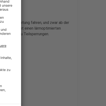
lls eine Umleitung fahren, und zwar ab der
Straße bekommt einen lärmoptimierten
er wieder zu Teilsperrungen.