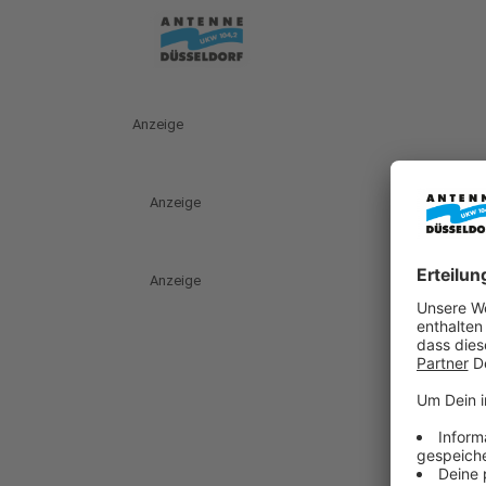
Anzeige
Anzeige
Anzeige