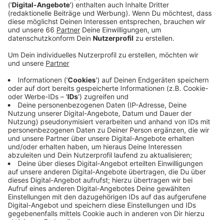
Stadtteile an.
Veröffentlicht:
Mittwoch, 10.01.2024 04:35
Anzeige
Heute ist die Awista in den Stadtteilen, Altstadt, Bilk,
Carlstadt, Friedrichstadt, Pempelfort und Stadtmitte
unterwegs. Am Donnerstag dann zum Beispiel in Hamm
am Freitag in Golzheim und Volmerswerth. Die letzten
Bäume werden in diesem Jahr am 19. Januar abgeholt.
Wichtig ist, dass die Bäume frei von
Weihnachtsschmuck sind und nicht in Kunststofftüten
verpackt werden. Außerdem dürfen sie nicht länger als
zwei Meter sein. Längere Bäume müssen vorher
zersägt werden.
Anzeige