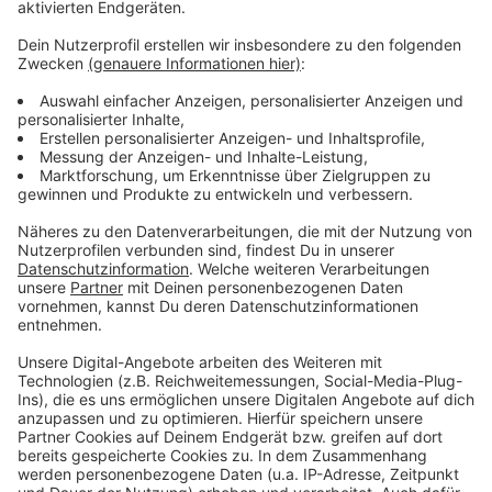
Anzeige
Weitere Infos und Links zum Thema
Anzeige
Stadt Düsseldorf: Nahverkehrsplan wird neu
aufgestellt
Wikipedia: Die Südverlängerung der Wehrhahnlinie
Antenne Düsseldorf: Fünf Jahre Wehrhahnlinie
Anzeige