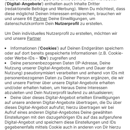
Veröffentlicht:
Dienstag, 30.08.2022 13:08
Anzeige
Seit 2016 fahren die Bahnen zwischen Wehrhahn und
Bilk unterirdisch. Im Tunnel ist der Bau des möglichen
Süd-Astes bereits vorbereitet. Vor gut zwei Jahren
hatte die Bezirksvertretung den Rat aufgefordert, die
Verlängerung zur Uni-Klinik im Nahverkehrsplan nach
vorne zu stellen. Die Stadt reagiert nun. Verwaltung
und Rheinbahn würden zurzeit an einem Konzept
arbeiten. Im Moment werde geprüft, wie groß die
Nachfrage für die einzelnen neuen Strecken wäre.
Dann wird entschieden, welche Projekte als erstes
angegangen werden. Unter anderem ist auch die
Verlängerung des U-Bahntunnels Richtung Golzheim in
der Diskussion.