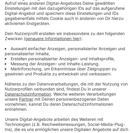
Nesemann: Mit Nachbarn
verbünden
Anzeige
Nesemann empfiehlt Anfragen bei der vermietenden
Partei immer schriftlich einzureichen. Zur Not als
Einschreiben. Bisher hat der Mieterverein zu diesem
Thema noch nicht mehr Anfragen erhalten, als in den
Vorjahren. Das könnte aber bald kommen, sagt
Nesemann. Denn pro Haushalt könnten Gas und andere
Energiequellen dieses Jahr rund 500 Euro mehr kosten,
als in den Vorjahren.
Anzeige
Weitere Infos und Links zum Thema: