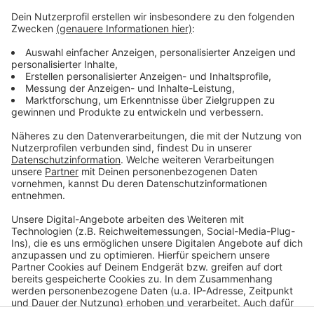
Anzeige
Internetseite der GEW Stadtverband Düsseldorf
Hochschul-Warnstreik: Aktionen in über 70
Städten
Mehrere tausend Teilnehmende bei
Stadtstaatenstreik
Anzeige
Anzeige