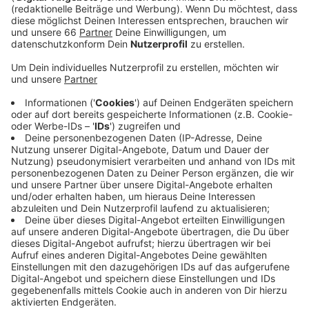
und Tarifbeschäftigte an den Hochschulen.
Veröffentlicht:
Freitag, 24.11.2023 14:10
Anzeige
Verbeamtete Lehrkräfte dürfen nicht streiken. Der
GEW geht es um mehr Gehalt. Die Beschäftigten
hätten den "Lehrkräftemangel der Bildungspolitik
auszubaden", heißt es wörtlich von einer Sprecherin.
Die Arbeitslast sei zu hoch. Deswegen fordert die
GEW für die Beschäftigten 10,5 Prozent mehr Gehalt,
mindestens aber 500 Euro.
Anzeige
Weitere Infos und Links zum Thema